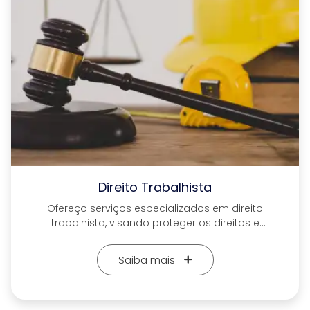
Sair
Direito Trabalhista
Ofereço serviços especializados em direito
trabalhista, visando proteger os direitos e
interesses de trabalhadores e empregadores.
Forneço orientação precisa em questões
Saiba mais
contratuais, rescisões, e litígios, garantindo
soluções eficientes e justas para as partes
Agende uma consulta
envolvidas