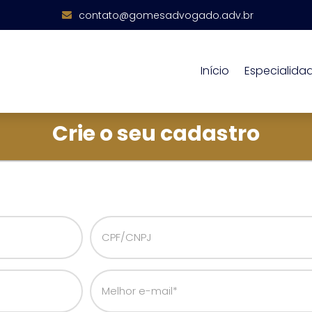
contato@gomesadvogado.adv.br
Início
Especialida
Crie o seu cadastro